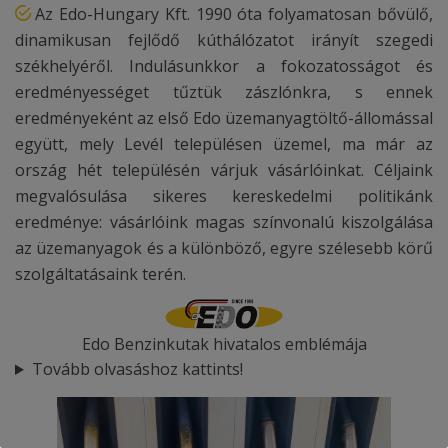
Az Edo-Hungary Kft. 1990 óta folyamatosan bővülő,
dinamikusan fejlődő kúthálózatot irányít szegedi
székhelyéről. Indulásunkkor a fokozatosságot és
eredményességet tűztük zászlónkra, s ennek
eredményeként az első Edo üzemanyagtöltő-állomással
együtt, mely Levél településen üzemel, ma már az
ország hét településén várjuk vásárlóinkat. Céljaink
megvalósulása sikeres kereskedelmi politikánk
eredménye: vásárlóink magas színvonalú kiszolgálása
az üzemanyagok és a különböző, egyre szélesebb körű
szolgáltatásaink terén.
Edo Benzinkutak hivatalos emblémája
Tovább olvasáshoz kattints!