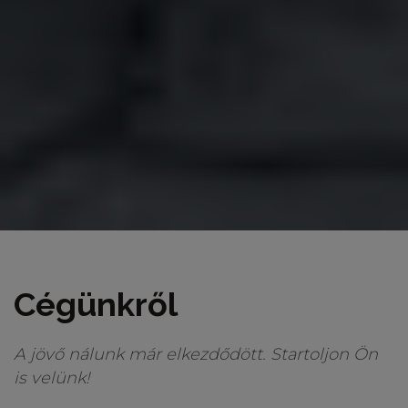
Cégünkről
A jövő nálunk már elkezdődött. Startoljon Ön
is velünk!