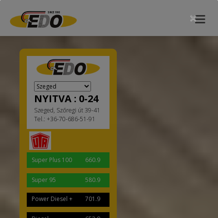
×
NYITVA : 0-24
Szeged, Szőregi út 39-41
Tel.: +36-70-686-51-91
Super Plus 100
660.9
Super 95
580.9
Power Diesel +
701.9