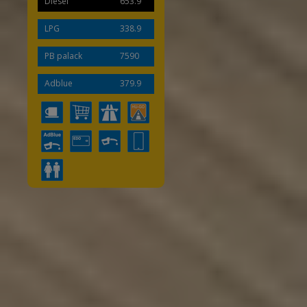
Diesel
653.9
LPG
338.9
PB palack
7590
Adblue
379.9